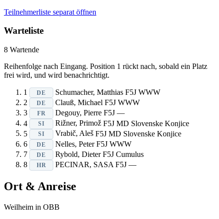
Teilnehmerliste separat öffnen
Warteliste
8
Wartende
Reihenfolge nach Eingang. Position 1 rückt nach, sobald ein Platz
frei wird, und wird benachrichtigt.
1
Schumacher, Matthias
F5J
WWW
DE
2
Clauß, Michael
F5J
WWW
DE
3
Degouy, Pierre
F5J
—
FR
4
Rižner, Primož
F5J
MD Slovenske Konjice
SI
5
Vrabič, Aleš
F5J
MD Slovenske Konjice
SI
6
Nelles, Peter
F5J
WWW
DE
7
Rybold, Dieter
F5J
Cumulus
DE
8
PECINAR, SASA
F5J
—
HR
Ort & Anreise
Weilheim in OBB