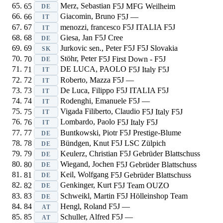
65
Merz, Sebastian
F5J
MFG Weilheim
DE
66
Giacomin, Bruno
F5J
—
IT
67
menozzi, francesco
F5J
ITALIA F5J
IT
68
Giesa, Jan
F5J
Cree
DE
69
Jurkovic sen., Peter
F5J
F5J Slovakia
SK
70
Stöhr, Peter
F5J
First Down - F5J
DE
71
DE LUCA, PAOLO
F5J
Italy F5J
IT
72
Roberto, Mazza
F5J
—
IT
73
De Luca, Filippo
F5J
ITALIA F5J
IT
74
Rodenghi, Emanuele
F5J
—
IT
75
Vigada Filiberto, Claudio
F5J
Italy F5J
IT
76
Lombardo, Paolo
F5J
Italy F5J
IT
77
Buntkowski, Piotr
F5J
Prestige-Blume
DE
78
Bündgen, Knut
F5J
LSC Zülpich
DE
79
Keulerz, Christian
F5J
Gebrüder Blattschuss
DE
80
Wiegand, Jochen
F5J
Gebrüder Blattschuss
DE
81
Keil, Wolfgang
F5J
Gebrüder Blattschuss
DE
82
Genkinger, Kurt
F5J
Team OUZO
DE
83
Schweikl, Martin
F5J
Hölleinshop Team
DE
84
Hengl, Roland
F5J
—
AT
85
Schuller, Alfred
F5J
—
AT