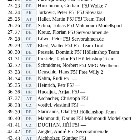
23
Hirschmann, Gerhard
F5J
Wolke 7
DE
24
Jurkovic, Peter
F5J
F5J Slovakia
SK
25
Haller, Martin
F5J
F5J Team Tirol
AT
26
Schua, Tobias
F5J
Mahmoudi Modellsport
DE
27
Kreuz, Florian
F5J
Servorahmen.de
DE
28
Löwe, Peter
F5J
Servorahmen.de
DE
29
Eberl, Walter
F5J
F5J Team Tirol
AT
30
Prestele, Dominik
F5J
Hölleinshop Team
DE
31
Prestele, Taylor
F5J
Hölleinshop Team
DE
32
Schmidtner, Norbert
F5J
MFG Weilheim
DE
33
Deuschle, Hans
F5J
Free Willy 2
DE
34
Nahm, Rudi
F5J
—
DE
35
Heinrich, Petr
F5J
—
CZ
36
Hucaljuk, Arijan
F5J
—
HR
37
Aschacher, Christoph
F5J
—
AT
38
vostřel, vlastimil
F5J
—
CZ
39
Starmanns, Olaf
F5J
Hölleinshop Team
DE
40
Mahmoudi, Darius
F5J
Mahmoudi Modellsport
DE
41
DUCHAN, JIŘÍ
F5J
—
CZ
42
Ziegler, André
F5J
Servorahmen.de
DE
43
Aichholzer, Günther
F5J
—
AT