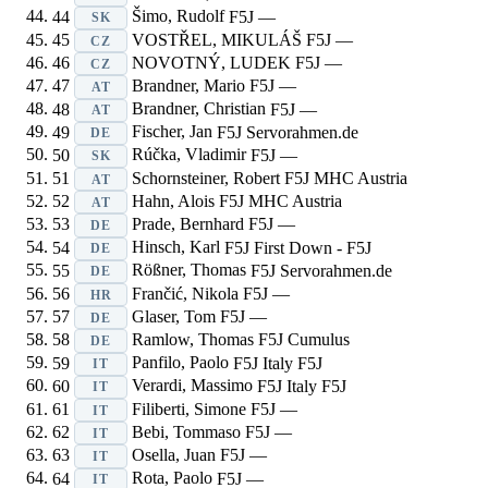
44
Šimo, Rudolf
F5J
—
SK
45
VOSTŘEL, MIKULÁŠ
F5J
—
CZ
46
NOVOTNÝ, LUDEK
F5J
—
CZ
47
Brandner, Mario
F5J
—
AT
48
Brandner, Christian
F5J
—
AT
49
Fischer, Jan
F5J
Servorahmen.de
DE
50
Rúčka, Vladimir
F5J
—
SK
51
Schornsteiner, Robert
F5J
MHC Austria
AT
52
Hahn, Alois
F5J
MHC Austria
AT
53
Prade, Bernhard
F5J
—
DE
54
Hinsch, Karl
F5J
First Down - F5J
DE
55
Rößner, Thomas
F5J
Servorahmen.de
DE
56
Frančić, Nikola
F5J
—
HR
57
Glaser, Tom
F5J
—
DE
58
Ramlow, Thomas
F5J
Cumulus
DE
59
Panfilo, Paolo
F5J
Italy F5J
IT
60
Verardi, Massimo
F5J
Italy F5J
IT
61
Filiberti, Simone
F5J
—
IT
62
Bebi, Tommaso
F5J
—
IT
63
Osella, Juan
F5J
—
IT
64
Rota, Paolo
F5J
—
IT