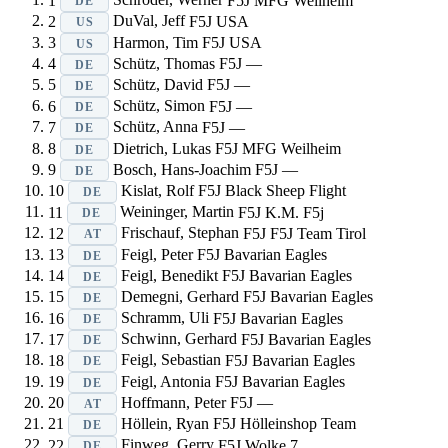
DE
2
DuVal, Jeff
F5J
USA
US
3
Harmon, Tim
F5J
USA
US
4
Schütz, Thomas
F5J
—
DE
5
Schütz, David
F5J
—
DE
6
Schütz, Simon
F5J
—
DE
7
Schütz, Anna
F5J
—
DE
8
Dietrich, Lukas
F5J
MFG Weilheim
DE
9
Bosch, Hans-Joachim
F5J
—
DE
10
Kislat, Rolf
F5J
Black Sheep Flight
DE
11
Weininger, Martin
F5J
K.M. F5j
DE
12
Frischauf, Stephan
F5J
F5J Team Tirol
AT
13
Feigl, Peter
F5J
Bavarian Eagles
DE
14
Feigl, Benedikt
F5J
Bavarian Eagles
DE
15
Demegni, Gerhard
F5J
Bavarian Eagles
DE
16
Schramm, Uli
F5J
Bavarian Eagles
DE
17
Schwinn, Gerhard
F5J
Bavarian Eagles
DE
18
Feigl, Sebastian
F5J
Bavarian Eagles
DE
19
Feigl, Antonia
F5J
Bavarian Eagles
DE
20
Hoffmann, Peter
F5J
—
AT
21
Höllein, Ryan
F5J
Hölleinshop Team
DE
22
Finweg, Gerry
F5J
Wolke 7
DE