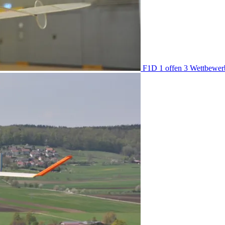
F1D
1 offen
3 Wettbewer