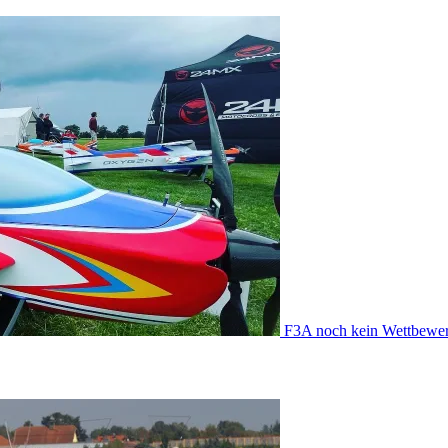
F3A
noch kein Wettbewe