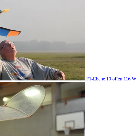
F1-Ebene
10 offen
116 W