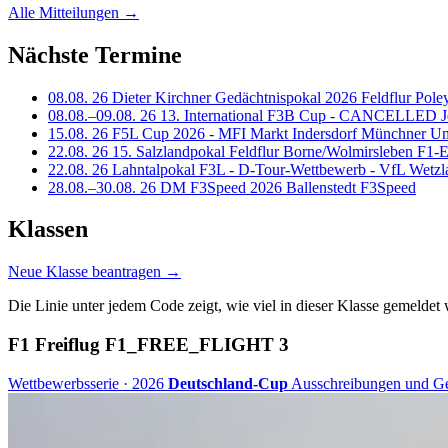
Alle Mitteilungen →
Nächste Termine
08.08.
26
Dieter Kirchner Gedächtnispokal 2026
Feldflur Pole
08.08.–09.08.
26
13. International F3B Cup - CANCELLED
J
15.08.
26
F5L Cup 2026 - MFI Markt Indersdorf
Münchner Uml
22.08.
26
15. Salzlandpokal
Feldflur Borne/Wolmirsleben
F1-E
22.08.
26
Lahntalpokal F3L - D-Tour-Wettbewerb - VfL Wetzla
28.08.–30.08.
26
DM F3Speed 2026
Ballenstedt
F3Speed
Klassen
Neue Klasse beantragen
→
Die Linie unter jedem Code zeigt, wie viel in dieser Klasse gemeldet
F1 Freiflug
F1_FREE_FLIGHT
3
Wettbewerbsserie · 2026
Deutschland-Cup
Ausschreibungen und Ge