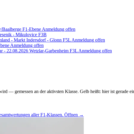
y/Baalberge
F1-Ebene
Anmeldung offen
esenik - Mikulovice
F3B
and - Markt Indersdorf - Glonn
F5L
Anmeldung offen
bene
Anmeldung offen
r - 22.08.2026
Wetzlar-Garbenheim
F3L
Anmeldung offen
 wird — gemessen an der aktivsten Klasse. Gelb heißt: hier ist gerade 
samtwertungen aller F1-Klassen.
Öffnen
→