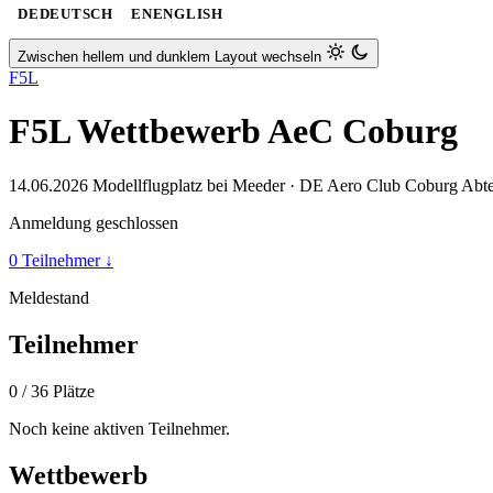
DE
DEUTSCH
EN
ENGLISH
Zwischen hellem und dunklem Layout wechseln
F5L
F5L Wettbewerb AeC Coburg
14.06.2026
Modellflugplatz bei Meeder · DE
Aero Club Coburg Abte
Anmeldung geschlossen
0 Teilnehmer
↓
Meldestand
Teilnehmer
0
/ 36 Plätze
Noch keine aktiven Teilnehmer.
Wettbewerb