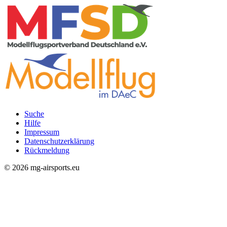
Suche
Hilfe
Rechtliches
Impressum
Datenschutzerklärung
Rückmeldung
© 2026 mg-airsports.eu