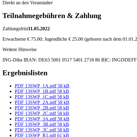
Direkt an den Veranstalter
Teilnahmegebühren & Zahlung
Zahlungsfrist
31.05.2022
Erwachsene € 75.00; Jugendliche € 25.00 (geboren nach dem 01.01.
Weitere Hinweise
ING-Diba IBAN: DE63 5001 0517 5401 2718 86 BIC: INGDDEFF K
Ergebnislisten
PDF
13SWP_1A.pdf
58 kB
PDF
13SWP_1B.pdf
58 kB
PDF
13SWP_1C.pdf
58 kB
PDF
13SWP_2A.pdf
58 kB
PDF
13SWP_2B.pdf
58 kB
PDF
13SWP_2C.pdf
58 kB
PDF
13SWP_3A.pdf
58 kB
PDF
13SWP_3B.pdf
58 kB
PDF
13SWP_3C.pdf
58 kB
PDF
13SWP_R1.pdf
61 kB