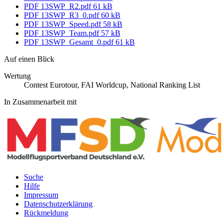
PDF
13SWP_R2.pdf
61 kB
PDF
13SWP_R3_0.pdf
60 kB
PDF
13SWP_Speed.pdf
58 kB
PDF
13SWP_Team.pdf
57 kB
PDF
13SWP_Gesamt_0.pdf
61 kB
Auf einen Blick
Wertung
Contest Eurotour, FAI Worldcup, National Ranking List
In Zusammenarbeit mit
Suche
Hilfe
Rechtliches
Impressum
Datenschutzerklärung
Rückmeldung