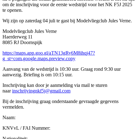
om de inschrijving voor de eerste wedstrijd voor het NK F5J 2025
te openen.
Wij zijn op zaterdag 04 juli te gast bij Modelvliegclub Jules Verne.
Modelvliegclub Jules Verne
Haerderweg 11
8085 RJ Doornspijk
https://maps.app.goo.gl/aTN13gRy6M8ihqj47?
g_st=com.google.maps.preview.copy
Aanvang van de wedstrijd is 10:30 uur. Graag rond 9:30 uur
aanwezig. Briefing is om 10:15 uur.
Inschrijving kan door je aanmelding via mail te sturen
naar
inschrijvingnkf5j
@gmail
.com
Bij de inschrijving graag onderstaande gevraagde gegevens
vermelden.
Naam:
KNVvL / FAI Nummer:
Nationaliteit: