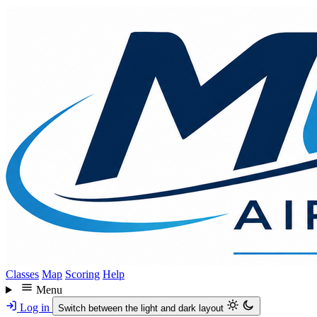
Skip
to
main
content
Classes
Map
Scoring
Help
Menu
Log in
Switch between the light and dark layout