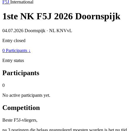
F5J
International
1ste NK F5J 2026 Doornspijk
04.07.2026
Doornspijk · NL
KNVvL
Entry closed
0 Participants
↓
Entry status
Participants
0
No active participants yet.
Competition
Beste F5J-vliegers,
na 3 pogingen die helaas geannuleerd moesten worden is het nu tijd