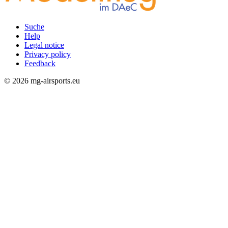
Suche
Help
Rechtliches
Legal notice
Privacy policy
Feedback
© 2026 mg-airsports.eu