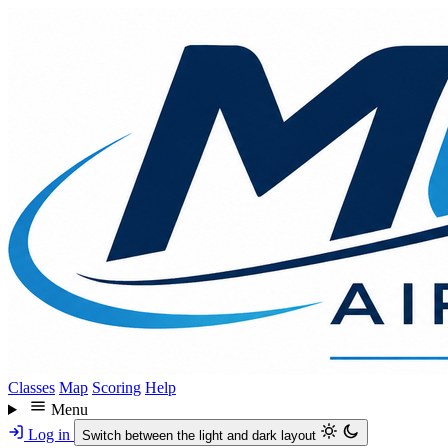
Skip
to
main
content
Classes
Map
Scoring
Help
Menu
Log in
Switch between the light and dark layout