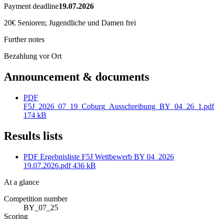
Payment deadline
19.07.2026
20€ Senioren; Jugendliche und Damen frei
Further notes
Bezahlung vor Ort
Announcement & documents
PDF
F5J_2026_07_19_Coburg_Ausschreibung_BY_04_26_1.pdf
174 kB
Results lists
PDF
Ergebnisliste F5J Wettbewerb BY 04_2026
19.07.2026.pdf
436 kB
At a glance
Competition number
BY_07_25
Scoring