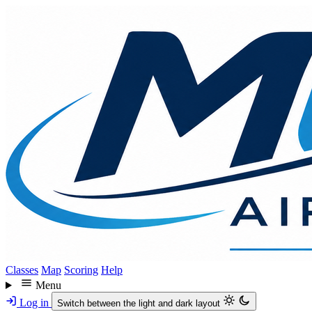
Skip
to
main
content
Classes
Map
Scoring
Help
Menu
Log in
Switch between the light and dark layout