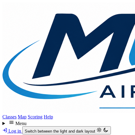
Skip
to
main
content
Classes
Map
Scoring
Help
Menu
Log in
Switch between the light and dark layout