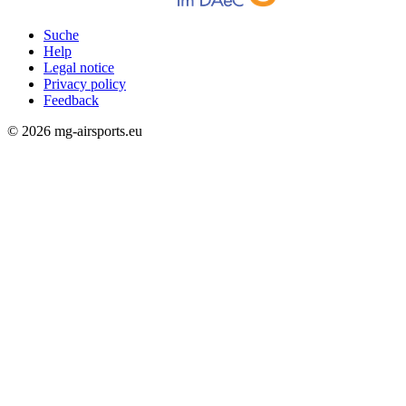
Suche
Help
Rechtliches
Legal notice
Privacy policy
Feedback
© 2026 mg-airsports.eu