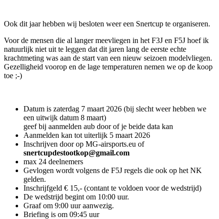
Ook dit jaar hebben wij besloten weer een Snertcup te organiseren.
Voor de mensen die al langer meevliegen in het F3J en F5J hoef ik
natuurlijk niet uit te leggen dat dit jaren lang de eerste echte
krachtmeting was aan de start van een nieuw seizoen modelvliegen.
Gezelligheid voorop en de lage temperaturen nemen we op de koop
toe ;-)
Datum is zaterdag 7 maart 2026 (bij slecht weer hebben we
een uitwijk datum 8 maart)
geef bij aanmelden aub door of je beide data kan
Aanmelden kan tot uiterlijk 5 maart 2026
Inschrijven door op MG-airsports.eu of
snertcupdestootkop@gmail.com
max 24 deelnemers
Gevlogen wordt volgens de F5J regels die ook op het NK
gelden.
Inschrijfgeld € 15,- (contant te voldoen voor de wedstrijd)
De wedstrijd begint om 10:00 uur.
Graaf om 9:00 uur aanwezig.
Briefing is om 09:45 uur