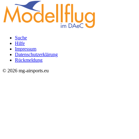
Suche
Hilfe
Rechtliches
Impressum
Datenschutzerklärung
Rückmeldung
© 2026 mg-airsports.eu