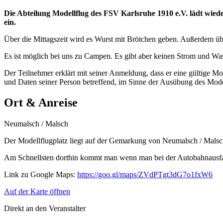
Die Abteilung Modellflug des FSV Karlsruhe 1910 e.V. lädt wiede
ein.
Über die Mittagszeit wird es Wurst mit Brötchen geben. Außerdem ü
Es ist möglich bei uns zu Campen. Es gibt aber keinen Strom und Was
Der Teilnehmer erklärt mit seiner Anmeldung, dass er eine gültige M
und Daten seiner Person betreffend, im Sinne der Ausübung des Model
Ort & Anreise
Neumalsch / Malsch
Der Modellflugplatz liegt auf der Gemarkung von Neumalsch / Mals
Am Schnellsten dorthin kommt man wenn man bei der Autobahnausfahrt
Link zu Google Maps:
https://goo.gl/maps/ZVdPTgt3dG7o1fxW6
Auf der Karte öffnen
Direkt an den Veranstalter