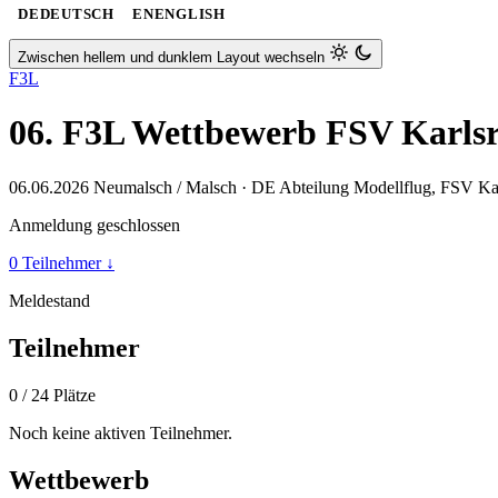
DE
DEUTSCH
EN
ENGLISH
Zwischen hellem und dunklem Layout wechseln
F3L
06. F3L Wettbewerb FSV Karlsr
06.06.2026
Neumalsch / Malsch · DE
Abteilung Modellflug, FSV Ka
Anmeldung geschlossen
0 Teilnehmer
↓
Meldestand
Teilnehmer
0
/ 24 Plätze
Noch keine aktiven Teilnehmer.
Wettbewerb